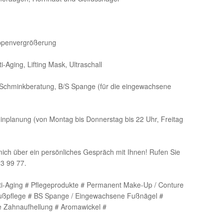
ippenvergrößerung
ti-Aging, Lifting Mask, Ultraschall
, Schminkberatung, B/S Spange (für die eingewachsene
minplanung (von Montag bis Donnerstag bis 22 Uhr, Freitag
 mich über ein persönliches Gespräch mit Ihnen! Rufen Sie
23 99 77.
ti-Aging # Pflegeprodukte # Permanent Make-Up / Conture
ußpflege # BS Spange / Eingewachsene Fußnägel #
e Zahnaufhellung # Aromawickel #