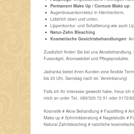
Permanent Make Up / Conture Make up
:
Augenbrauenkorrektur in Härchenform,
Lidstrich oben und unten,
Lippenkontur- und Schattierung wie auch L
Natur-Zahn Bleaching
Kosmetische Gesichtsbehandlungen
: An
Zusätzlich finden Sie bei uns Aknebehandlung
Fussnägel, Aromawickel und Pflegeprodukte.
Jadranka bietet ihren Kunden eine flexible Ter
bis 20 Uhr, Samstag nach tel. Vereinbarung)
Falls ich Ihr Interesse geweckt habe, freue ich
mich an unter Tel.: 089/320 72 51 oder 0172/8
Kosmetik # Akne Behandlung # Facelifting # An
Make up # Schminkberatung # Nagelstudio # F
Natural Zahnbleaching # natürliche kosmetisch