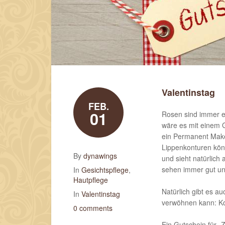
Valentinstag
FEB.
01
Rosen sind immer e
wäre es mit einem 
ein Permanent Make
Lippenkonturen könn
By
dynawings
und sieht natürlich
sehen immer gut un
In
Gesichtspflege
,
Hautpflege
Natürlich gibt es 
In
Valentinstag
verwöhnen kann: Ko
0 comments
Ein Gutschein für „Ze